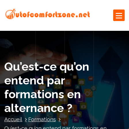
A
l
l
e
Le blog business
r
a
u
c
o
Qu’est-ce qu’on
n
t
entend par
e
n
formations en
u
alternance ?
Accueil
Formations
Qu’est-ce qu’on entend par formations en