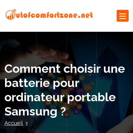
A
l
l
e
Le blog business
r
a
u
c
o
Comment choisir une
n
t
batterie pour
e
n
ordinateur portable
u
Samsung ?
Accueil