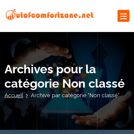
A
l
l
e
Le blog business
r
a
u
c
o
Archives pour la
n
t
catégorie Non classé
e
n
Accueil
Archive par catégorie "Non classé"
u