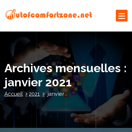
A
l
l
e
Le blog business
r
a
u
c
o
Archives mensuelles :
n
t
janvier 2021
e
n
Accueil
2021
janvier
u