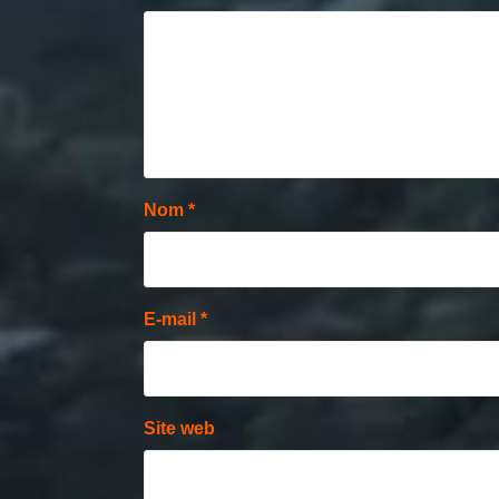
Nom
*
E-mail
*
Site web